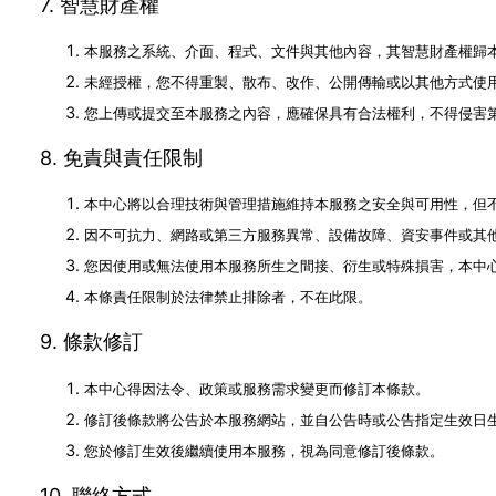
7. 智慧財產權
本服務之系統、介面、程式、文件與其他內容，其智慧財產權歸
未經授權，您不得重製、散布、改作、公開傳輸或以其他方式使
您上傳或提交至本服務之內容，應確保具有合法權利，不得侵害
8. 免責與責任限制
本中心將以合理技術與管理措施維持本服務之安全與可用性，但
因不可抗力、網路或第三方服務異常、設備故障、資安事件或其
您因使用或無法使用本服務所生之間接、衍生或特殊損害，本中
本條責任限制於法律禁止排除者，不在此限。
9. 條款修訂
本中心得因法令、政策或服務需求變更而修訂本條款。
修訂後條款將公告於本服務網站，並自公告時或公告指定生效日
您於修訂生效後繼續使用本服務，視為同意修訂後條款。
10. 聯絡方式