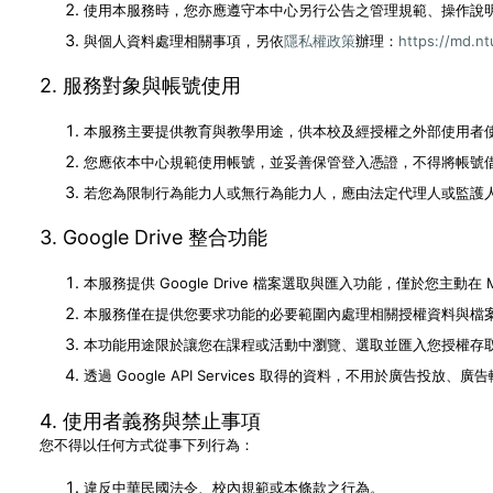
使用本服務時，您亦應遵守本中心另行公告之管理規範、操作說
與個人資料處理相關事項，另依
隱私權政策
辦理：
https://md.n
2. 服務對象與帳號使用
本服務主要提供教育與教學用途，供本校及經授權之外部使用者
您應依本中心規範使用帳號，並妥善保管登入憑證，不得將帳號
若您為限制行為能力人或無行為能力人，應由法定代理人或監護
3. Google Drive 整合功能
本服務提供 Google Drive 檔案選取與匯入功能，僅於您主動在 Mo
本服務僅在提供您要求功能的必要範圍內處理相關授權資料與檔案資訊，
本功能用途限於讓您在課程或活動中瀏覽、選取並匯入您授權存取的 Go
透過 Google API Services 取得的資料，不用於廣告投放、廣告輪廓建立
4. 使用者義務與禁止事項
您不得以任何方式從事下列行為：
違反中華民國法令、校內規範或本條款之行為。