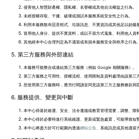
侵害他人智慧財產權、隱私權、名譽權或其他合法權益之行為。
未經授權存取、干擾、破壞或測試本服務系統安全性之行為。
利用本服務散布惡意程式、垃圾訊息、不實資訊或其他足以妨礙
冒用他人身分、提供不實資料，或以不當方式蒐集、利用他人資
其他經本中心合理判定為不適當或有損本服務安全與秩序之行為
5. 第三方服務與外部連結
本服務可能整合或連結第三方服務（例如 Google 相關服務）。
第三方服務之可用性、授權流程、使用限制及資料處理由該第三
您使用第三方服務時，應另行閱讀並同意該第三方之服務條款與
6. 服務提供、變更與中斷
本中心得基於維運、安全、法令遵循或教育管理需要，調整、限
本中心得於必要時進行系統維護、更新或緊急處置，可能導致短
本中心將盡力於可行範圍內透過
網站公告
、系統訊息或其他適當